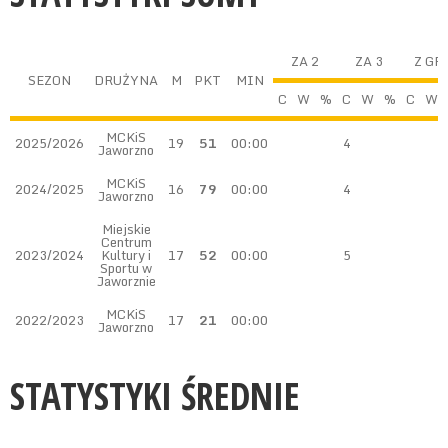
ZA 2
ZA 3
Z GR
SEZON
DRUŻYNA
M
PKT
MIN
C
W
%
C
W
%
C
W
MCKiS
2025/2026
19
51
00:00
4
Jaworzno
MCKiS
2024/2025
16
79
00:00
4
Jaworzno
Miejskie
Centrum
2023/2024
Kultury i
17
52
00:00
5
Sportu w
Jaworznie
MCKiS
2022/2023
17
21
00:00
Jaworzno
STATYSTYKI ŚREDNIE