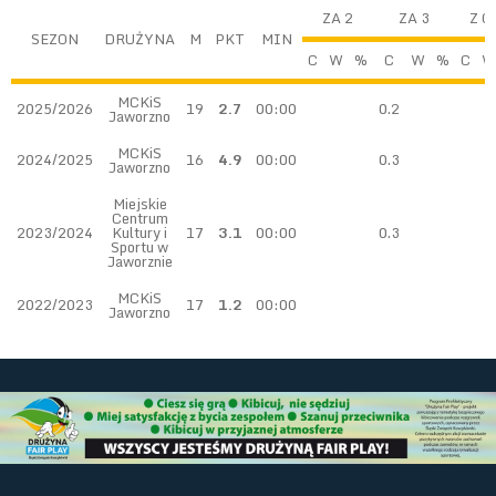
ZA 2
ZA 3
Z G
SEZON
DRUŻYNA
M
PKT
MIN
C
W
%
C
W
%
C
W
MCKiS
2025/2026
19
2.7
00:00
0.2
Jaworzno
MCKiS
2024/2025
16
4.9
00:00
0.3
Jaworzno
Miejskie
Centrum
2023/2024
Kultury i
17
3.1
00:00
0.3
Sportu w
Jaworznie
MCKiS
2022/2023
17
1.2
00:00
Jaworzno