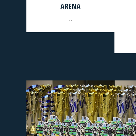
ARENA
, ,