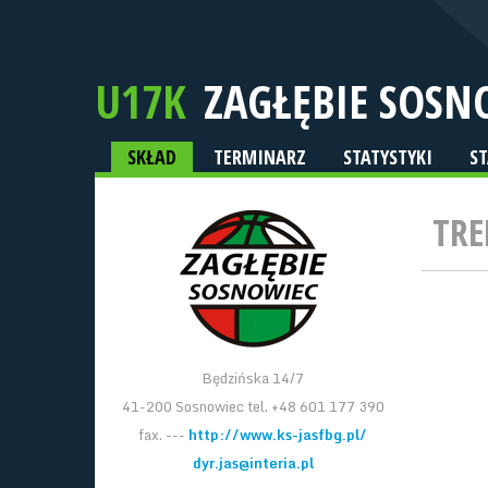
U17K
ZAGŁĘBIE SOSN
SKŁAD
TERMINARZ
STATYSTYKI
S
TRE
Będzińska 14/7
41-200 Sosnowiec tel. +48 601 177 390
fax. ---
http://www.ks-jasfbg.pl/
dyr.jas@interia.pl