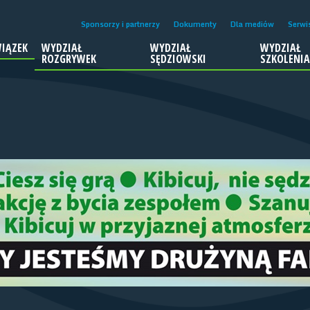
Sponsorzy i partnerzy
Dokumenty
Dla mediów
Serwi
IĄZEK
WYDZIAŁ
WYDZIAŁ
WYDZIAŁ
ROZGRYWEK
SĘDZIOWSKI
SZKOLENI