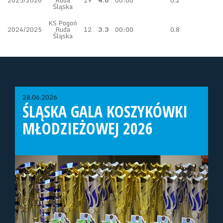
2025/2026
Ruda
19
4.6
00:00
0.2
Śląska
KS Pogoń
2024/2025
Ruda
12
3.3
00:00
0.8
Śląska
28.06.2026
ŚLĄSKA GALA KOSZYKÓWKI
MŁODZIEŻOWEJ 2026