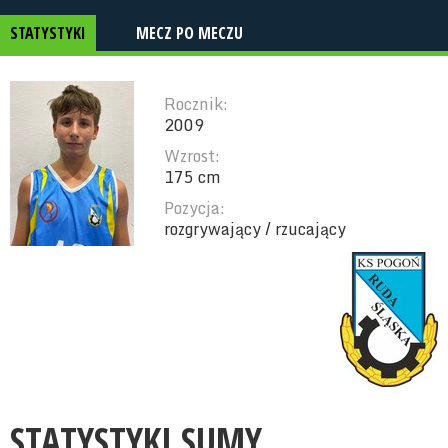
STATYSTYKI
MECZ PO MECZU
Rocznik:
2009
Wzrost:
175 cm
Pozycja:
rozgrywający / rzucający
STATYSTYKI SUMY