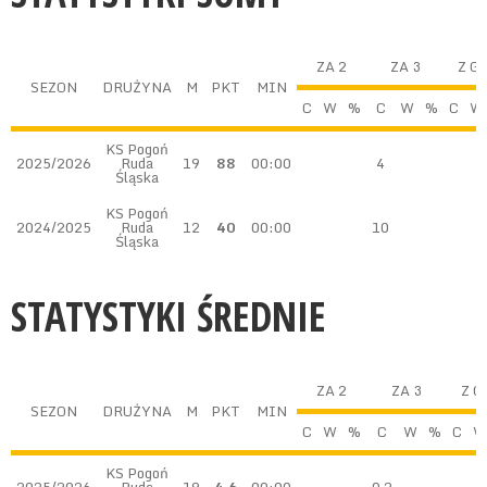
ZA 2
ZA 3
Z G
SEZON
DRUŻYNA
M
PKT
MIN
C
W
%
C
W
%
C
W
KS Pogoń
2025/2026
Ruda
19
88
00:00
4
Śląska
KS Pogoń
2024/2025
Ruda
12
40
00:00
10
Śląska
STATYSTYKI ŚREDNIE
ZA 2
ZA 3
Z G
SEZON
DRUŻYNA
M
PKT
MIN
C
W
%
C
W
%
C
W
KS Pogoń