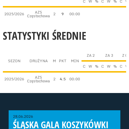
C
W
%
C
W
%
C
W
AZS
2025/2026
2
9
00:00
Częstochowa
STATYSTYKI ŚREDNIE
ZA 2
ZA 3
Z G
SEZON
DRUŻYNA
M
PKT
MIN
C
W
%
C
W
%
C
W
AZS
2025/2026
2
4.5
00:00
Częstochowa
28.06.2026
ŚLĄSKA GALA KOSZYKÓWKI