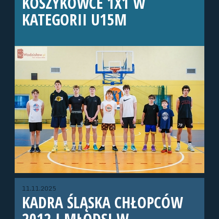
KOSZYKÓWCE 1X1 W
KATEGORII U15M
11.11.2025
KADRA ŚLĄSKA CHŁOPCÓW
2012 I MŁODSI W