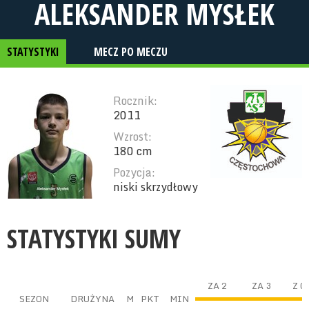
ALEKSANDER MYSŁEK
STATYSTYKI
MECZ PO MECZU
Rocznik:
2011
Wzrost:
180 cm
Pozycja:
niski skrzydłowy
STATYSTYKI SUMY
ZA 2
ZA 3
Z G
SEZON
DRUŻYNA
M
PKT
MIN