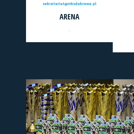
sekretariat@mksdabrowa.pl
ARENA
, ,