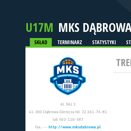
U17M
MKS DĄBROWA
SKŁAD
TERMINARZ
STATYSTYKI
S
TRE
Al. Róż 3
41-300 Dąbrowa Górnicza tel. 32 261-76-81
lub 503-110-587
fax. ---
http://www.mksdabrowa.pl