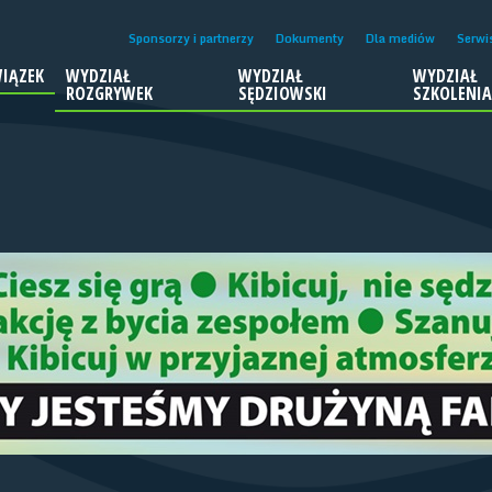
Sponsorzy i partnerzy
Dokumenty
Dla mediów
Serwi
IĄZEK
WYDZIAŁ
WYDZIAŁ
WYDZIAŁ
ROZGRYWEK
SĘDZIOWSKI
SZKOLENI