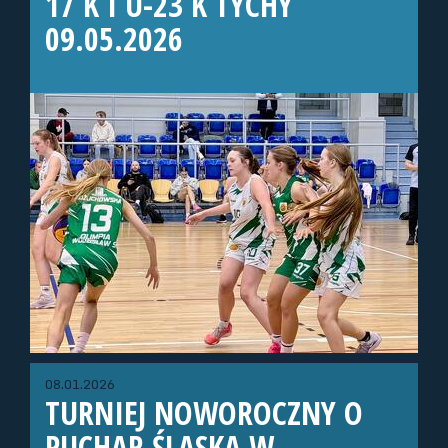
17 K I U-23 K TYCHY
09.05.2026
08.01.2026
TURNIEJ NOWOROCZNY O
PUCHAR ŚLĄSKA W