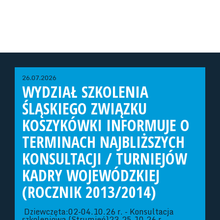
26.07.2026
WYDZIAŁ SZKOLENIA
ŚLĄSKIEGO ZWIĄZKU
KOSZYKÓWKI INFORMUJE O
TERMINACH NAJBLIŻSZYCH
KONSULTACJI / TURNIEJÓW
KADRY WOJEWÓDZKIEJ
(ROCZNIK 2013/2014)
Dziewczęta:02-04.10.26 r. - Konsultacja
szkoleniowa (Strumień)23-25.10.26 r. -