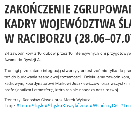
ZAKOŃCZENIE ZGRUPOWA
KADRY WOJEWÓDZTWA ŚL
W RACIBORZU (28.06–07.0
24 zawodników z 10 klubów przez 10 intensywnych dni przygotowywa
Awans do Dywizji A.
Treningi przeplatane integracją stworzyły przestrzeń nie tylko do pr
też do budowania zespołowej tożsamości. Dziękujemy zawodnikom,
kadrowym, koordynatorowi Markowi Juszkiewiczowi oraz wszystki
profesjonalizm i atmosferę, która realnie napędza nasz rozwój.
Trenerzy: Radosław Ciosek oraz Marek Wykurz
Tagi:
#TeamŚląsk #ŚląskaKoszykówka #WspólnyCel #Tea