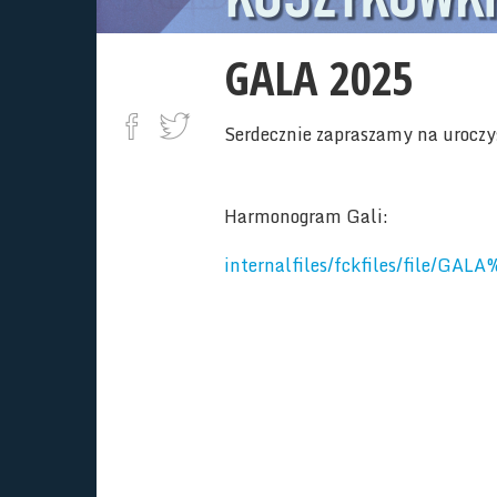
GALA 2025
30.05.2025
Serdecznie zapraszamy na urocz
Harmonogram Gali:
internalfiles/fckfiles/file/GAL