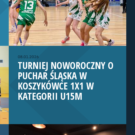
08.01.2026
TURNIEJ NOWOROCZNY O
PUCHAR ŚLĄSKA W
KOSZYKÓWCE 1X1 W
KATEGORII U15M