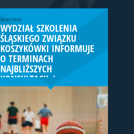
26.07.2026
WYDZIAŁ SZKOLENIA
ŚLĄSKIEGO ZWIĄZKU
KOSZYKÓWKI INFORMUJE
O TERMINACH
NAJBLIŻSZYCH
KONSULTACJI /
TURNIEJÓW KADRY
WOJEWÓDZKIEJ (ROCZNIK
2013/2014)
Dziewczęta:02-04.10.26 r. - Konsultacja
szkoleniowa (Strumień)23-25.10.26 r. -
Konsultacja szkoleniowa (Strumień)06-