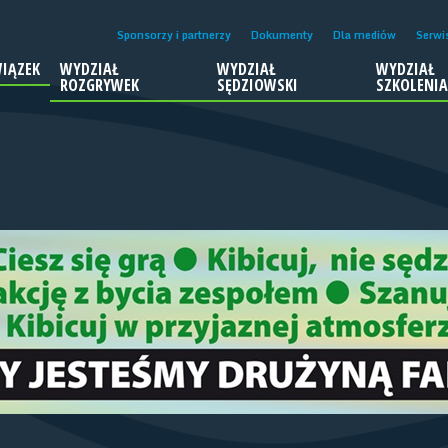
Sponsorzy i partnerzy
Dokumenty
Dla mediów
Serwi
IĄZEK
WYDZIAŁ
WYDZIAŁ
WYDZIAŁ
ROZGRYWEK
SĘDZIOWSKI
SZKOLENI