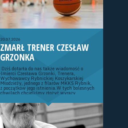
08.11.26 r. – Konsultacja szkoleniowa
(Strumień)20-22.11.26 r. – Turniej OOM o
rozstawienie Dywizji ATrenerzy: Adam
Kubaszczyk, Iwona Szymik
20.07.2026
ZMARŁ TRENER CZESŁAW
GRZONKA
Dziś dotarła do nas także wiadomość o
śmierci Czesława Grzonki, Trenera,
Wychowawcy Rybnickiej Koszykarskiej
Młodzieży, jednego z filarów MKKS Rybnik,
z początków jego istnienia.W tych bolesnych
chwilach chcieliśmy złożyć wyrazy
Najszczerszych Kondolencji Rodzinie oraz
Bliskim Zmarłego. Zarząd oraz Członkowie
Śląskiego Związku Koszykówki Nie da się
ukryć, że mamy dziś bardzo smutny dzień
dla Śląskiego Basketu.