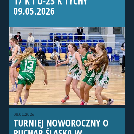
17 K I U-23 K TYCHY
09.05.2026
08.01.2026
TURNIEJ NOWOROCZNY O
PUCHAR ŚLĄSKA W