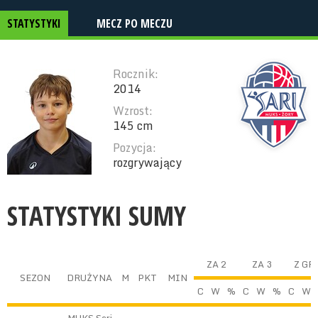
STATYSTYKI
MECZ PO MECZU
Rocznik:
2014
Wzrost:
145 cm
Pozycja:
rozgrywający
STATYSTYKI SUMY
ZA 2
ZA 3
Z GR
SEZON
DRUŻYNA
M
PKT
MIN
C
W
%
C
W
%
C
W