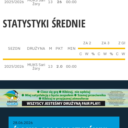
MUKS Sari
2025/2026
13
26
00:00
Żory
STATYSTYKI ŚREDNIE
ZA 2
ZA 3
Z GR
SEZON
DRUŻYNA
M
PKT
MIN
C
W
%
C
W
%
C
W
MUKS Sari
2025/2026
13
2.0
00:00
Żory
28.06.2026